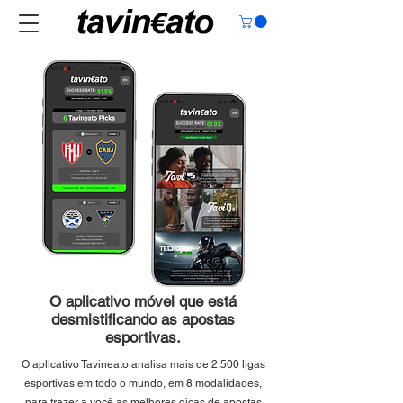
O aplicativo móvel que está
desmistificando as apostas
esportivas.
O aplicativo Tavineato analisa mais de 2.500 ligas
esportivas em todo o mundo, em 8 modalidades,
para trazer a você as melhores dicas de apostas