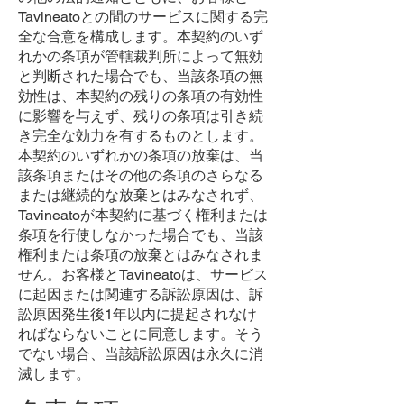
Tavineatoとの間のサービスに関する完
全な合意を構成します。本契約のいず
れかの条項が管轄裁判所によって無効
と判断された場合でも、当該条項の無
効性は、本契約の残りの条項の有効性
に影響を与えず、残りの条項は引き続
き完全な効力を有するものとします。
本契約のいずれかの条項の放棄は、当
該条項またはその他の条項のさらなる
または継続的な放棄とはみなされず、
Tavineatoが本契約に基づく権利または
条項を行使しなかった場合でも、当該
権利または条項の放棄とはみなされま
せん。お客様とTavineatoは、サービス
に起因または関連する訴訟原因は、訴
訟原因発生後1年以内に提起されなけ
ればならないことに同意します。そう
でない場合、当該訴訟原因は永久に消
滅します。