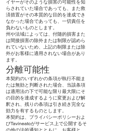
イヤーがそのような損害の可能性を知
らされていた場合であっても、また救
済措置がその本質的な目的を達成でき
なかった場合であっても、一切責任を
負わないものとします。
州や法域によっては、付随的損害また
は間接損害の除外または制限が認めら
れていないため、上記の制限または除
外がお客様に適用されない場合があり
ます。
分離可能性
本契約のいずれかの条項が執行不能ま
たは無効と判断された場合、当該条項
は適用法の下で可能な限り最大限にそ
の目的を達成するように変更および解
釈され、残りの条項は引き続き完全な
効力を有するものとします。
本契約は、プライバシーポリシーおよ
びTavineatoがサービス上で公開するそ
の他の法的通知とともに、お客様と