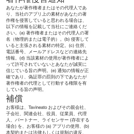
あなたが著作権者またはその代理人であ
り、当社のアプリ上の素材があなたの著
作権を侵害していると思われる場合は、
以下の情報を記載して当社にご連絡くだ
さい。(a) 著作権者またはその代理人の署
名（物理的または電子的）。(b) 侵害して
いると主張される素材の特定。(c) 住所、
電話番号、メールアドレスなどの連絡先
情報。(d) 当該素材の使用が著作権者によ
って許可されていないとあなたが誠実に
信じている旨の声明。(e) 通知の情報が正
確であり、偽証罪の罰則の下であなたが
著作権者の代理として行動する権限を有
している旨の声明。
補償
お客様は、Tavineato およびその親会社、
子会社、関連会社、役員、従業員、代理
人、パートナー、ライセンサー (存在する
場合) を、お客様の (a) アプリの使用、(b)
本契約または法律もしくは規制の違反、