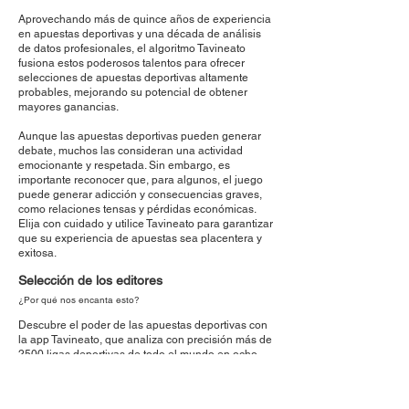
Aprovechando más de quince años de experiencia
en apuestas deportivas y una década de análisis
de datos profesionales, el algoritmo Tavineato
fusiona estos poderosos talentos para ofrecer
selecciones de apuestas deportivas altamente
probables, mejorando su potencial de obtener
mayores ganancias.
Aunque las apuestas deportivas pueden generar
debate, muchos las consideran una actividad
emocionante y respetada. Sin embargo, es
importante reconocer que, para algunos, el juego
puede generar adicción y consecuencias graves,
como relaciones tensas y pérdidas económicas.
Elija con cuidado y utilice Tavineato para garantizar
que su experiencia de apuestas sea placentera y
exitosa.
Selección de los editores
¿Por qué nos encanta esto?
Descubre el poder de las apuestas deportivas con
la app Tavineato, que analiza con precisión más de
2500 ligas deportivas de todo el mundo en ocho
disciplinas diferentes. ¡Diariamente, te ofrecemos
pronósticos de apuestas de primer nivel basados
en análisis, diseñados para optimizar tu estrategia