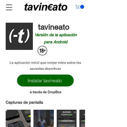
tavineato
Versión de la aplicación
para Android
La aplicación móvil que rompe mitos sobre las
apuestas deportivas
Instalar tavineato
a través de DropBox
Capturas de pantalla