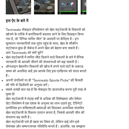
इस ऐप के बारे में
Tavineato मोबाइल एप्लिकेशन को खेल सट्टेबाजी के विकल्पों को
खोजने के तरीके में क्रांतिकारी बदलाव लाने के लिए डिज़ाइन किया
गया है, जो "दैनिक त्वरित जीत" के अवसरों पर केंद्रित है। इन
मूल्यवान जानकारियों तक तुरंत पहुंच के साथ, खेल के शौकीन
सट्टेबाज कुछ ही सेकंड में अपने खेल को बेहतर बना सकते हैं।
आप Tavineato को क्यों चुनें?
खेल सट्टेबाजी में त्वरित जीत दिलाने वाले विकल्पों के बारे में दैनिक
जानकारी जो आपकी जीतने की संभावनाओं को बढ़ा सकती है।
ऑनलाइन बेहतरीन विकल्पों की खोज में लगने वाले घंटों के थकाऊ
समय को अलविदा कहें; हम आपके लिए इस प्रक्रिया को सरल बनाते
हैं।
अपनी उंगलियों पर ही "Tavineato Sports Picks" की बिजली
की गति से डिलीवरी का अनुभव करें।
सबसे अच्छी बात यह है कि मोबाइल ऐप डाउनलोड करना पूरी तरह से
मुफ्त है!
खेल सट्टेबाजी में पंद्रह वर्षों से अधिक की विशेषज्ञता और पेशेवर
डेटा विश्लेषण में एक दशक के अनुभव का लाभ उठाते हुए, टैविनेटो
एल्गोरिदम इन शक्तिशाली क्षमताओं को मिलाकर अत्यधिक संभावित
खेल सट्टेबाजी के विकल्प प्रदान करता है, जिससे आपकी जीत की
संभावना बढ़ जाती है।
खेल सट्टेबाजी भले ही बहस का विषय हो, लेकिन कई लोग इसे
रोमांचक और सम्मानजनक गतिविधि मानते हैं। हालांकि, यह समझना