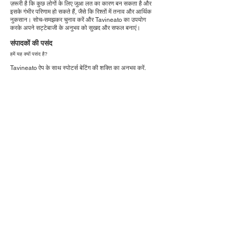
ज़रूरी है कि कुछ लोगों के लिए जुआ लत का कारण बन सकता है और
इसके गंभीर परिणाम हो सकते हैं, जैसे कि रिश्तों में तनाव और आर्थिक
नुकसान। सोच-समझकर चुनाव करें और Tavineato का उपयोग
करके अपने सट्टेबाजी के अनुभव को सुखद और सफल बनाएं।
संपादकों की पसंद
हमें यह क्यों पसंद है?
Tavineato ऐप के साथ स्पोर्ट्स बेटिंग की शक्ति का अनुभव करें,
जो दुनिया भर में आठ अलग-अलग खेलों की 2,500 से अधिक
स्पोर्ट्स लीग का विशेषज्ञतापूर्ण विश्लेषण करता है। हम हर दिन
बेहतरीन, विश्लेषणात्मक बेटिंग टिप्स प्रदान करते हैं जो आपकी बेटिंग
रणनीति को बेहतर बनाने के लिए डिज़ाइन किए गए हैं!
क्या आप जानते हैं कि स्पोर्ट्स इनसाइट्स के अनुसार, खेल
सट्टेबाजों के लिए अपने 53.2% खेलों में जीतने की संभावना केवल
2.3% है? इससे भी अधिक चौंकाने वाली बात यह है कि 1,000
दांवों में 70% सफलता दर हासिल करने की संभावना एक ट्रिलियन
में 1 से भी कम है। टैविनेटो इन मिथकों को दूर करने और आपके
सट्टेबाजी के अनुभव को बदलने के लिए यहाँ है! आज ही स्मार्ट, डेटा-
आधारित सट्टेबाजी को अपनाएं!
सेवा की शर्तें URL
https://www.tavineato.com/terms-of-services
गोपनीयता नीति यूआरएल
https://www.tavineato.com/privacy-policy